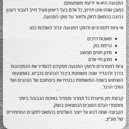
היא אי ידיעת משמעותם.
הו אינו תירוץ, כל אדם בעל רישיון פעיל חייב לעבור רענון
התאם לחוק ולחזור על חוקי התנועה.
 לתמרורים ולחוקי התנועה יגרור השלכות כמו:
אונות דרכים
רימת נזק
יכון חפים מפשע
כון חיי אדם
מרורים ולחוקי התנועה תפקידם להסדיר את ההתנהגות
הגדיר שפה משותפת בין כל הנהגים בכביש. באמצעות
 בשפה המשותפת נבטיח את ביטחונם של הנהגים ושל
רגל.
זן מייצרת כל תמרור ותמרור באיכות הגבוהה ביותר
 הגלם הטובים הנמצאים בשוק.
שמה דגש על ייצור השלטים בהתאם לתקנים המחמירים
צ.