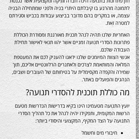
רונות בתנועה הינה חברה ותיקה ומקצועית אשר נכנסת
 מהרגע בו קיבלתם היתרי בניה ולפני שמתחילה הבניה
או במקרים בהם מדובר בביצוע עבודות בכביש וסגירתם
 זאת.
ת שלנו תהיה לנהל תכנית מאורגנת ומסודרת הכוללת
ת הסדרי תנועה זמניים אשר יהוו תנאי לאישור תחילת
ה שלכם.
צוות המיומנים שלנו ידאגו להעניק לכם את המעטפת
והמותאמת לצרכים ולאתגרים הרלוונטיים אליכם, תוך
 והקפדה מקסימלית על בטיחותם של העוברים ושבים,
 והפועלים באתר.
וללת תוכנית להסדרי תנועה?
התנועה מטעמינו הינו בקיא בדרישות הנדרשות מטעם
המקומית, ותפקידו יהיה לנהל את כל תהליך הסדרי
 על הצד המקיף, המקצועי והיסודי ביותר:
חיבורי מים וחשמל