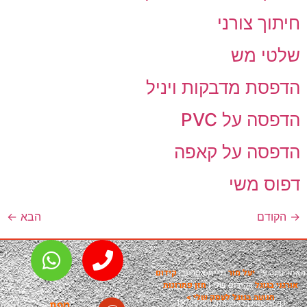
צורני
 מש
 מדבקות ויניל
על PVC
 על קאפה
משי
הבא
←
י
יעל מור
בניית אתרים |
קידום
ל
הקידום שלי
|
חזן פתרונות
ה בגוגל לעסק שלי >
ודכן לאחרונה
18/06/202
מפת