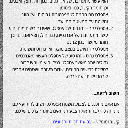
הוא עשוי מתערובת של אגרגטים, כגון חול, חצץ ואבנים,
וכן חומר מקשר, כגון ביטומן.
אספלט חם מחמם לטמפרטורות גבוהות, ואז מוזג
ומשטח על המשטח המיועד.
אספלט קר – זהו סוג של אספלט שאינו דורש חימום. הוא
עשוי מתערובת של אגרגטים, כגון חול, חצץ ואבנים, וכן
חומר מקשר, כגון צמנט.
אספלט קר מיושם במצב מוצק, ואז נדחס ומשוטח.
אספלט גרוס – זהו סוג של אספלט העשוי מאגרגטים
גדולים יותר מאשר אספלט רגיל. הוא משמש לרוב
לסלילת כבישים מהירים, שדות תעופה ושטחים אחרים
שבהם יש תנועה כבדה.
 לדעת…
ם מתכננים לצבוע משטח אספלט, חשוב להתייעץ עם
 כדי לבחור את הצבע המתאים ביותר לצרכים שלכם.
ומומלץ –
צביעת חניות וחניונים