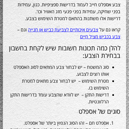
פלט חייב לעמוד בדרישות ספציפיות. כגון, עמידות
חיקה, עמידות בפני פגעי מזג האוויר וכו'.
ת אלו משתנות בהתאם למטרת השימוש בצבע.
גם על
צבעים איכותיים לצביעת כביש או חנייה
וגם –
ביש מציל חיים
 כמה תכונות חשובות שיש לקחת בחשבון
רת הצבע:
סוג המשטח – יש לבחור צבע המתאים לסוג האספלט
אותו רוצים לצבוע.
מטרת השימוש – יש לבחור צבע מתאים למטרת
השימוש בו.
דרישות התקן – יש לוודא שהצבע עומד בדרישות התקן
הרלוונטיות.
ם של אספלט
אספלט חם – זהו הסוג הנפוץ ביותר של אספלט.