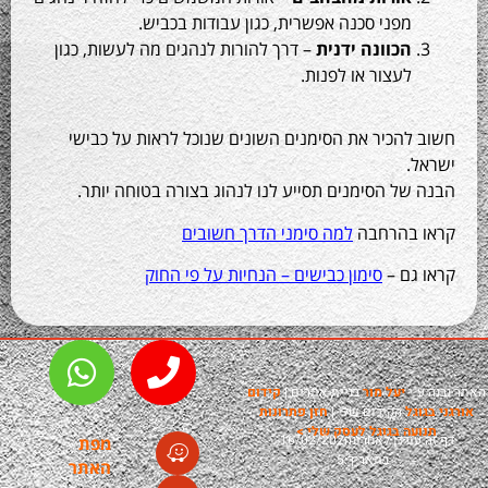
מפני סכנה אפשרית, כגון עבודות בכביש.
הכוונה ידנית
– דרך להורות לנהגים מה לעשות, כגון
לעצור או לפנות.
הכיר את הסימנים השונים שנוכל לראות על כבישי
.
ל הסימנים תסייע לנו לנהוג בצורה בטוחה יותר.
בהרחבה
למה סימני הדרך חשובים
גם –
סימון כבישים – הנחיות על פי החוק
י
יעל מור
בניית אתרים |
קידום
ל
הקידום שלי
|
חזן פתרונות
ה בגוגל לעסק שלי >
ודכן לאחרונה
16/02/202
מפת
בתאריך:
5
האתר