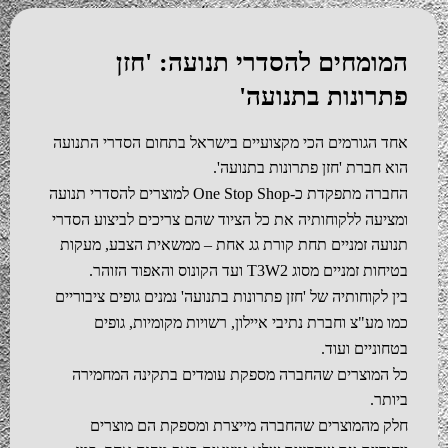
מחים להסדרי תנועה
: '
חזן
ונות בתנועה
'
הגורמים הכי מקצועיים בישראל בתחום הסדרי התנועה
חברת
'
חזן פתרונות בתנועה
'.
ה מתפקדת כ
-One Stop Shop
למוצרים להסדרי תנועה
עה ללקוחותיה את כל הציוד שהם צריכים לביצוע הסדרי
ה זמניים תחת קורת גג אחת – ממשאית הצבע
,
מעקות
ת זמניים מסוג
T3W2
ועד הקונוס והאפוד הזוהר
.
לקוחותיה של
'
חזן פתרונות בתנועה
'
נמנים גופים ציבוריים
מע
"
צ וחברת נתיבי איילון
,
רשויות מקומיות
,
גופים
יים ועוד
.
מוצרים שהחברה מספקת עומדים בתקינה המחמירה
ר
.
מהמוצרים שהחברה מייצרת ומספקת הם מוצרים